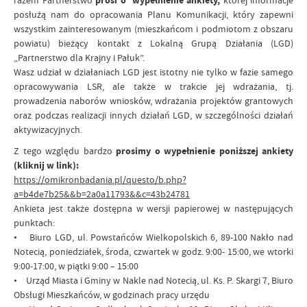
razem Partnerstwo
prosi o wypełnienie ankiety,
której informacje
posłużą nam do opracowania Planu Komunikacji, który zapewni
wszystkim zainteresowanym (mieszkańcom i podmiotom z obszaru
powiatu) bieżący kontakt z Lokalną Grupą Działania (LGD)
„Partnerstwo dla Krajny i Pałuk”.
Wasz udział w działaniach LGD jest istotny nie tylko w fazie samego
opracowywania LSR, ale także w trakcie jej wdrażania, tj.
prowadzenia naborów wniosków, wdrażania projektów grantowych
oraz podczas realizacji innych działań LGD, w szczególności działań
aktywizacyjnych.
Z tego względu bardzo
prosimy o wypełnienie poniższej ankiety
(kliknij w link):
https://omikronbadania.pl/questo/b.php?
a=b4de7b25&&b=2a0a11793&&c=43b24781
Ankieta jest także dostępna w wersji papierowej w następujących
punktach:
• Biuro LGD, ul. Powstańców Wielkopolskich 6, 89-100 Nakło nad
Notecią, poniedziałek, środa, czwartek w godz. 9:00- 15:00, we wtorki
9:00-17:00, w piątki 9:00 – 15:00
• Urząd Miasta i Gminy w Nakle nad Notecią, ul. Ks. P. Skargi 7, Biuro
Obsługi Mieszkańców, w godzinach pracy urzędu