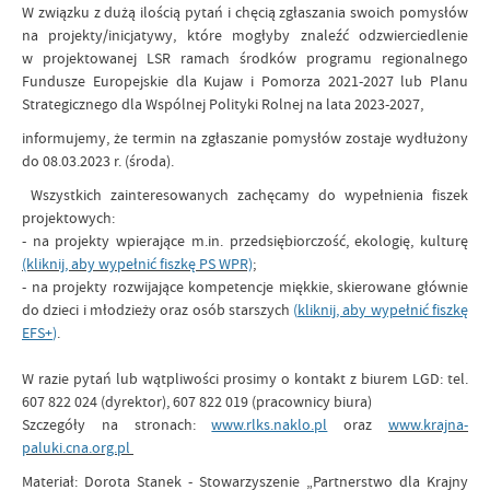
W związku z dużą ilością pytań i chęcią zgłaszania swoich pomysłów
na projekty/inicjatywy, które mogłyby znaleźć odzwierciedlenie
w projektowanej LSR ramach środków programu regionalnego
Fundusze Europejskie dla Kujaw i Pomorza 2021-2027 lub Planu
Strategicznego dla Wspólnej Polityki Rolnej na lata 2023-2027,
informujemy, że termin na zgłaszanie pomysłów zostaje wydłużony
do 08.03.2023 r. (środa).
Wszystkich zainteresowanych zachęcamy do wypełnienia fiszek
projektowych:
- na projekty wpierające m.in. przedsiębiorczość, ekologię, kulturę
(kliknij, aby wypełnić fiszkę PS WPR)
;
- na projekty rozwijające kompetencje miękkie, skierowane głównie
do dzieci i młodzieży oraz osób starszych
(
kliknij, aby wypełnić fiszkę
EFS+
)
.
W razie pytań lub wątpliwości prosimy o kontakt z biurem LGD: tel.
607 822 024 (dyrektor), 607 822 019 (pracownicy biura)
Szczegóły na stronach:
www.rlks.naklo.pl
oraz
www.krajna-
paluki.cna.org.pl
Materiał: Dorota Stanek - Stowarzyszenie „Partnerstwo dla Krajny