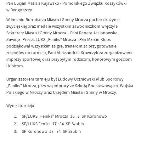
Pan Lucjan Matia z Kujawsko - Pomorskiego Związku Koszykówki
w Bydgoszczy.
W imieniu Burmistrza Miasta i Gminy Mrocza puchar drużynie
zwycięskiej oraz medale wszystkim zawodniczkom wręczyła
Sekretarz Miasta i Gminy Mrocza – Pani Renata Jesionowska -
Zawieja. Prezes LUKS „Feniks” Mrocza - Pan Marcin Klebs
podziękował wszystkim za grę, trenerom za przygotowanie
zespołów do turnieju, Pani Aleksandrze Krawczyk za zorganizowanie
imprezy sportowej oraz przybyłym rodzicom, honorowym gościom
i kibicom.
Organizatorem turnieju był Ludowy Uczniowski Klub Sportowy
„Feniks” Mrocza, przy współpracy ze Szkołą Podstawową im. Wojska
Polskiego w Mroczy oraz Urzędem Miasta i Gminy w Mroczy.
Wyniki turnieju:
SP/LUKS ,,Feniks" Mrocza 36 : 8 SP Koronowo
SP/LUKS Feniks 17 : 34 SP Szubin
SP Koronowo 17 : 74 SP Szubin