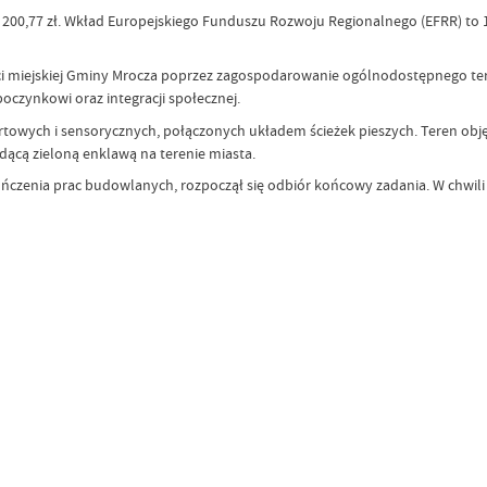
200,77 zł. Wkład Europejskiego Funduszu Rozwoju Regionalnego (EFRR) to 1
i miejskiej Gminy Mrocza poprzez zagospodarowanie ogólnodostępnego terenu
poczynkowi oraz integracji społecznej.
portowych i sensorycznych, połączonych układem ścieżek pieszych. Teren 
ącą zieloną enklawą na terenie miasta.
ńczenia prac budowlanych, rozpoczął się odbiór końcowy zadania. W chwil