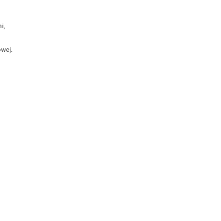
i,
wej.