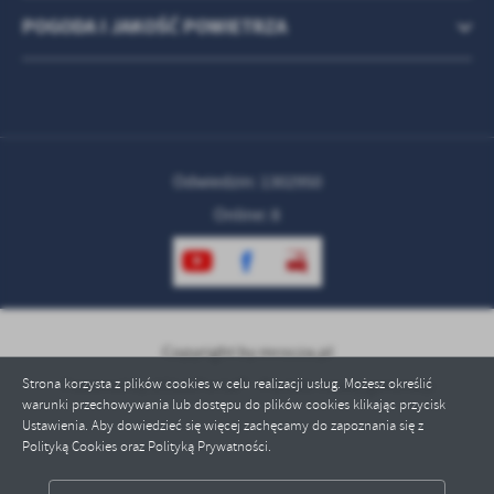
POGODA I JAKOŚĆ POWIETRZA
Odwiedzin: 1302950
Online: 8
Copyright by mrocza.pl
Strona korzysta z plików cookies w celu realizacji usług. Możesz określić
Powered by
2ClickPortal® - Portale nowej generacji
warunki przechowywania lub dostępu do plików cookies klikając przycisk
Ustawienia. Aby dowiedzieć się więcej zachęcamy do zapoznania się z
Polityką Cookies oraz Polityką Prywatności.
ZAPISZ WYBRANE