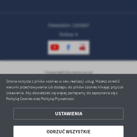
Odwiedzin: 1303067
Online: 4
Copyright by mrocza.pl
Strona korzysta z plików cookies w celu realizacji usług. Możesz określić
Powered by
2ClickPortal® - Portale nowej generacji
warunki przechowywania lub dostępu do plików cookies klikając przycisk
Ustawienia. Aby dowiedzieć się więcej zachęcamy do zapoznania się z
Polityką Cookies oraz Polityką Prywatności.
ZAPISZ WYBRANE
USTAWIENIA
ODRZUĆ WSZYSTKIE
ODRZUĆ WSZYSTKIE