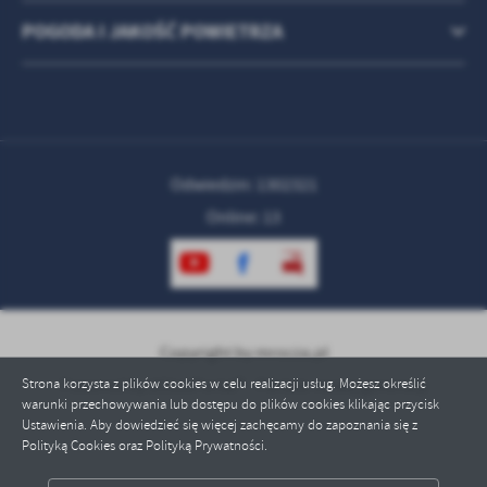
POGODA I JAKOŚĆ POWIETRZA
Odwiedzin: 1302321
Online: 13
Copyright by mrocza.pl
Strona korzysta z plików cookies w celu realizacji usług. Możesz określić
Powered by
2ClickPortal® - Portale nowej generacji
warunki przechowywania lub dostępu do plików cookies klikając przycisk
Ustawienia. Aby dowiedzieć się więcej zachęcamy do zapoznania się z
Polityką Cookies oraz Polityką Prywatności.
ZAPISZ WYBRANE