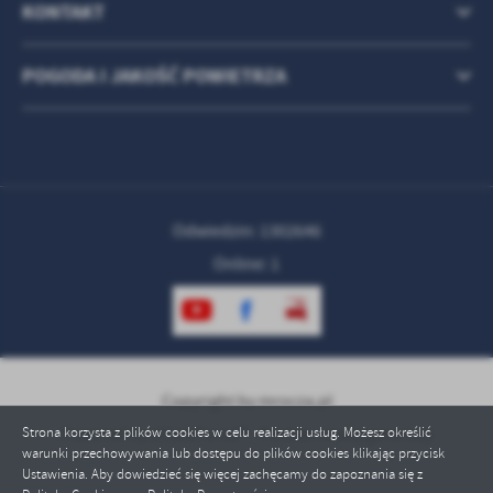
KONTAKT
POGODA I JAKOŚĆ POWIETRZA
Odwiedzin: 1302646
Online: 1
Copyright by mrocza.pl
Strona korzysta z plików cookies w celu realizacji usług. Możesz określić
Powered by
2ClickPortal® - Portale nowej generacji
warunki przechowywania lub dostępu do plików cookies klikając przycisk
Ustawienia. Aby dowiedzieć się więcej zachęcamy do zapoznania się z
ZAPISZ WYBRANE