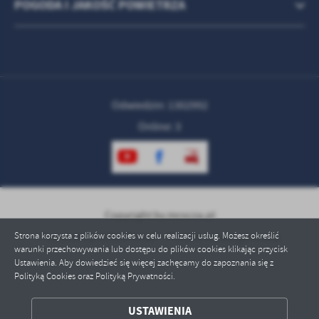
POGODA I JAKOŚĆ POWIETRZA
Odwiedzin: 1302992
Online: 3
Copyright by mrocza.pl
Strona korzysta z plików cookies w celu realizacji usług. Możesz określić
Powered by
2ClickPortal® - Portale nowej generacji
warunki przechowywania lub dostępu do plików cookies klikając przycisk
Ustawienia. Aby dowiedzieć się więcej zachęcamy do zapoznania się z
Polityką Cookies oraz Polityką Prywatności.
ZAPISZ WYBRANE
USTAWIENIA