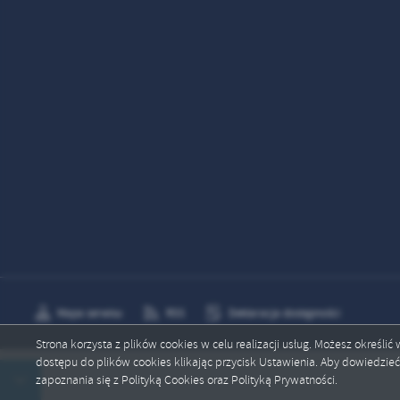
Mapa serwisu
RSS
Deklaracja dostępności
Strona korzysta z plików cookies w celu realizacji usług. Możesz określi
dostępu do plików cookies klikając przycisk Ustawienia. Aby dowiedzie
Copyright by mrocza.pl
zapoznania się z Polityką Cookies oraz Polityką Prywatności.