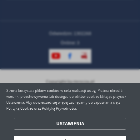
Odwiedzin: 1302268
Online: 3
Copyright by mrocza.pl
Strona korzysta z plików cookies w celu realizacji usług. Możesz określić
Powered by
2ClickPortal® - Portale nowej generacji
warunki przechowywania lub dostępu do plików cookies klikając przycisk
Ustawienia. Aby dowiedzieć się więcej zachęcamy do zapoznania się z
ZAPISZ WYBRANE
Polityką Cookies oraz Polityką Prywatności.
ODRZUĆ WSZYSTKIE
USTAWIENIA
ZEZWÓL NA WSZYSTKIE