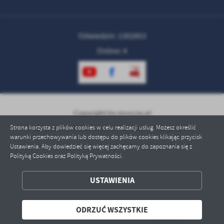
Odwiedzin: 1302853
Online: 4
Copyright by mrocza.pl
Strona korzysta z plików cookies w celu realizacji usług. Możesz określić
Powered by
2ClickPortal® - Portale nowej generacji
warunki przechowywania lub dostępu do plików cookies klikając przycisk
Ustawienia. Aby dowiedzieć się więcej zachęcamy do zapoznania się z
Polityką Cookies oraz Polityką Prywatności.
ZAPISZ WYBRANE
USTAWIENIA
ODRZUĆ WSZYSTKIE
ODRZUĆ WSZYSTKIE
ZEZWÓL NA WSZYSTKIE