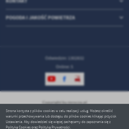
KONTAKT
POGODA I JAKOŚĆ POWIETRZA
Odwiedzin: 1302832
Online: 5
Copyright by mrocza.pl
Strona korzysta z plików cookies w celu realizacji usług. Możesz określić
Powered by
2ClickPortal® - Portale nowej generacji
warunki przechowywania lub dostępu do plików cookies klikając przycisk
Ustawienia. Aby dowiedzieć się więcej zachęcamy do zapoznania się z
Polityką Cookies oraz Polityką Prywatności.