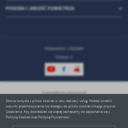
POGODA I JAKOŚĆ POWIETRZA
Odwiedzin: 1302844
Online: 2
Copyright by mrocza.pl
Strona korzysta z plików cookies w celu realizacji usług. Możesz określić
Powered by
2ClickPortal® - Portale nowej generacji
warunki przechowywania lub dostępu do plików cookies klikając przycisk
Ustawienia. Aby dowiedzieć się więcej zachęcamy do zapoznania się z
ZAPISZ WYBRANE
Polityką Cookies oraz Polityką Prywatności.