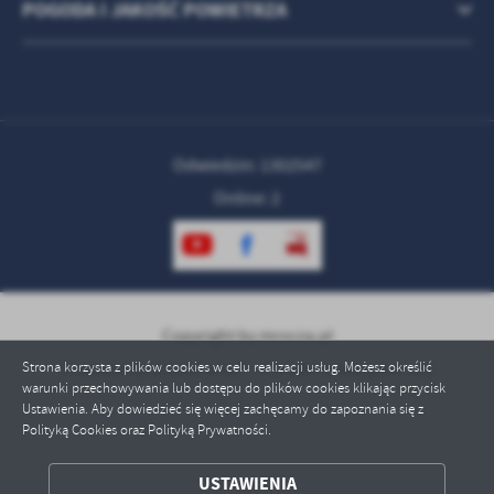
POGODA I JAKOŚĆ POWIETRZA
Odwiedzin: 1302547
Online: 2
Copyright by mrocza.pl
Strona korzysta z plików cookies w celu realizacji usług. Możesz określić
Powered by
2ClickPortal® - Portale nowej generacji
warunki przechowywania lub dostępu do plików cookies klikając przycisk
Ustawienia. Aby dowiedzieć się więcej zachęcamy do zapoznania się z
Polityką Cookies oraz Polityką Prywatności.
ZAPISZ WYBRANE
USTAWIENIA