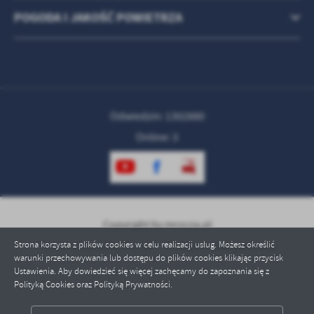
POGODA I JAKOŚĆ POWIETRZA
Odwiedzin: 1302880
Online: 3
Copyright by mrocza.pl
Strona korzysta z plików cookies w celu realizacji usług. Możesz określić
Powered by
2ClickPortal® - Portale nowej generacji
warunki przechowywania lub dostępu do plików cookies klikając przycisk
Ustawienia. Aby dowiedzieć się więcej zachęcamy do zapoznania się z
Polityką Cookies oraz Polityką Prywatności.
ZAPISZ WYBRANE