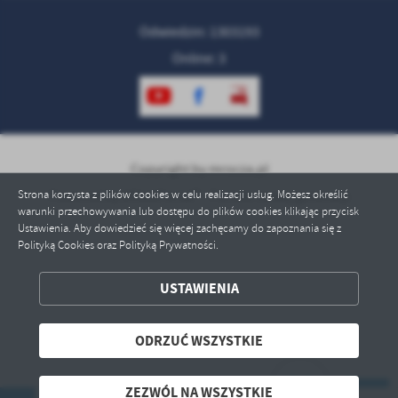
Odwiedzin: 1303193
Online: 3
Copyright by mrocza.pl
Strona korzysta z plików cookies w celu realizacji usług. Możesz określić
Powered by
2ClickPortal® - Portale nowej generacji
warunki przechowywania lub dostępu do plików cookies klikając przycisk
Ustawienia. Aby dowiedzieć się więcej zachęcamy do zapoznania się z
Polityką Cookies oraz Polityką Prywatności.
ZAPISZ WYBRANE
USTAWIENIA
ODRZUĆ WSZYSTKIE
ODRZUĆ WSZYSTKIE
ZEZWÓL NA WSZYSTKIE
ZEZWÓL NA WSZYSTKIE