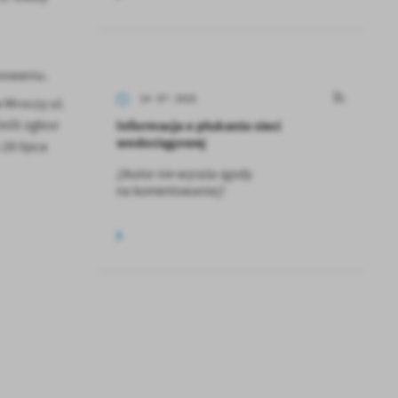
nowaniu.
14 - 07 - 2025
 Mroczy ul.
Informacja o płukaniu sieci
śli zgłosi
wodociągowej
28 lipca
//Autor nie wyraża zgody
na komentowanie//