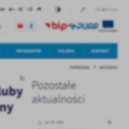
INFORMATOR
GALERIA
KONTAKT
POPRZEDNI
NASTĘPNY
Pozostałe
luby
aktualności
iny
14 - 07 - 2025