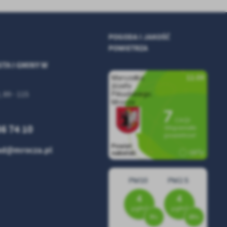
POGODA I JAKOŚĆ
POWIETRZA
TA I GMINY W
, 89 - 115
86 74 10
zad@mrocza.pl