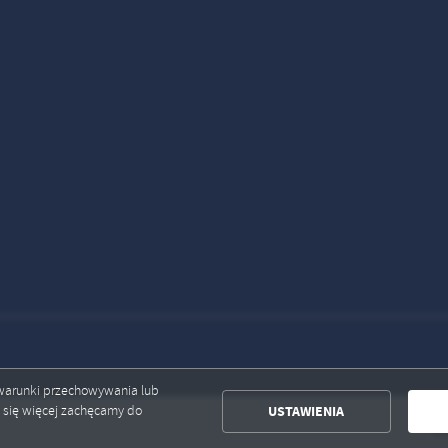
ć warunki przechowywania lub
USTAWIENIA
ć się więcej zachęcamy do
Baz