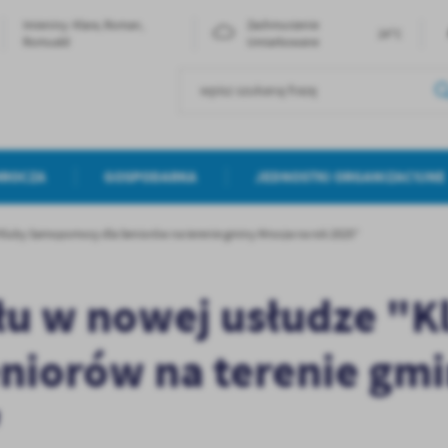
Imieniny: Klara, Roman,
Zachmurzenie
24°C
Romuald
Umiarkowane
MROCZA
GOSPODARKA
JEDNOSTKI ORGANIZACYJNE
"Kluby Samopomocy dla Seniorów na terenie gminy Mrocza na rok 2025"
łu w nowej usłudze "K
iorów na terenie gm
"