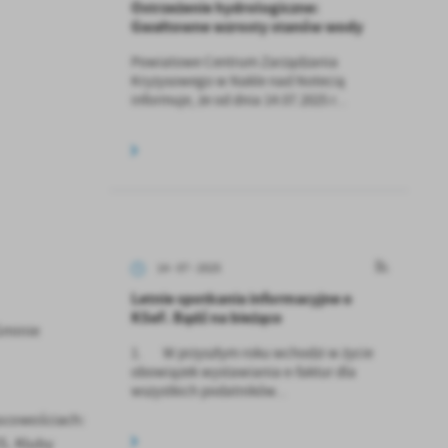
Ostrzeżenie hydrologiczne:
Gwałtowne wzrosty stanów wody
Powiatowe Centrum Zarządzania
Kryzysowego w Nakle nad Notecią
informuje, że od dnia 14.07.2025 r...
14 - 07 - 2025
Letnie spotkania informacyjne o
KSeF. Bądź na bieżąco
Gminie
1. W przyszłym roku wchodzi w życie
obowiązek wystawiania e-faktur dla
wszystkich podatników...
scowościach:
S. Kluby