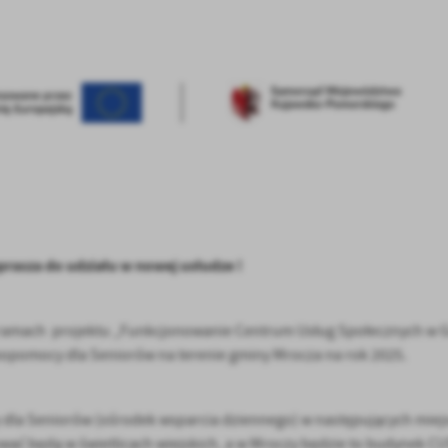
rasza do udziału w nowej usłudze !
 w ramach projektu „Funkcjonowanie Centrum Usług Społecznych w 
opomocy dla Seniorów na terenie gminy Mrocza na rok 2025.
dla Seniorów (ośrodek wsparcia dziennego) w następujących miej
wać będą w świetlicach wiejskich, a w Mroczy będzie to budynek CU