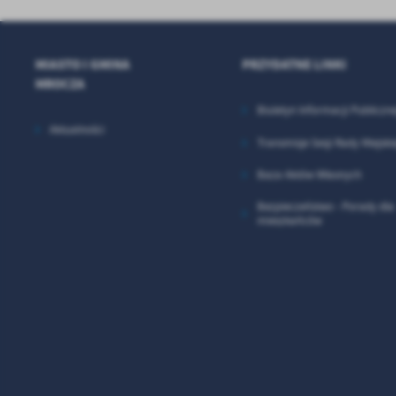
MIASTO I GMINA
PRZYDATNE LINKI
MROCZA
Biuletyn Informacji Publiczne
Aktualności
Transmisje Sesji Rady Miejskie
Baza Aktów Własnych
Bezpieczeństwo - Porady dla
mieszkańców