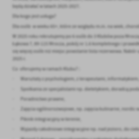
będą działać w latach 2025-2027.
Dla kogo jest usługa?
Dla osób w wieku 65+, które ze względu m.in. na wiek, ch
W 2025 roku rekrutujemy po 6 osób do 3 Klubów poza Mroczą 
Łąkowa 7, 89-115 Mrocza, pokój nr 1.6 kompletnego i prawidł
się więcej osób niż miejsc powstanie lista rezerwowa. Nabór u
2025 r.
Co oferujemy w ramach Klubu? :
· Warsztaty z psychologiem, z terapeutami, informatykiem
· Spotkania ze specjalistami np. dietetykiem, doradcą po
· Poradnictwo prawne,
· Zajęcia ogólnorozwojowe, np. zajęcia kulinarne, nordic wa
· Piknik integracyjny w terenie,
· Wyjazdy całodniowe integracyjne np. nad jezioro, do cieka