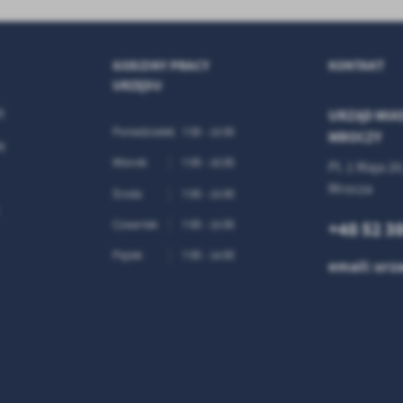
GODZINY PRACY
KONTAKT
URZĘDU
j
URZĄD MIAS
Poniedziałek
7:00 - 15:00
MROCZY
j
Wtorek
7:00 - 16:00
Pl. 1 Maja 20
Mrocza
Środa
7:00 - 15:00
+48 52 3
Czwartek
7:00 - 15:00
Piątek
7:00 - 14:00
email: ur