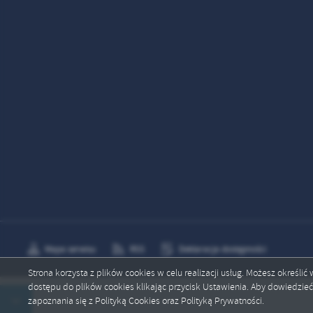
Mapa serwisu
RSS
Deklaracja dostępności
Strona korzysta z plików cookies w celu realizacji usług. Możesz określi
dostępu do plików cookies klikając przycisk Ustawienia. Aby dowiedzie
Copyright by mrocza.pl
zapoznania się z Polityką Cookies oraz Polityką Prywatności.