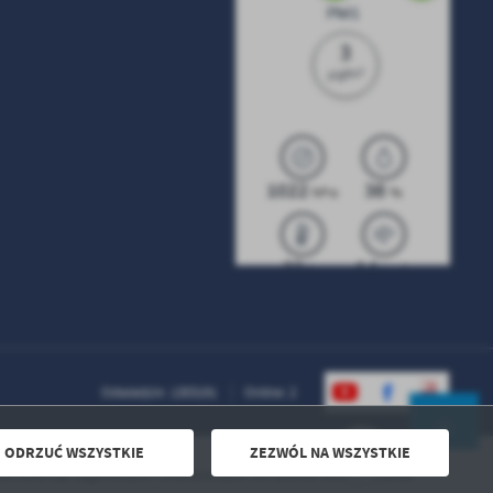
Odwiedzin: 1303191
Online: 2
ODRZUĆ WSZYSTKIE
ZEZWÓL NA WSZYSTKIE
Powered by
2ClickPortal® - Portale nowej generacji
a zwierząt zaginionych i znalezionych na terenie Gminy Mrocza
DO GÓRY