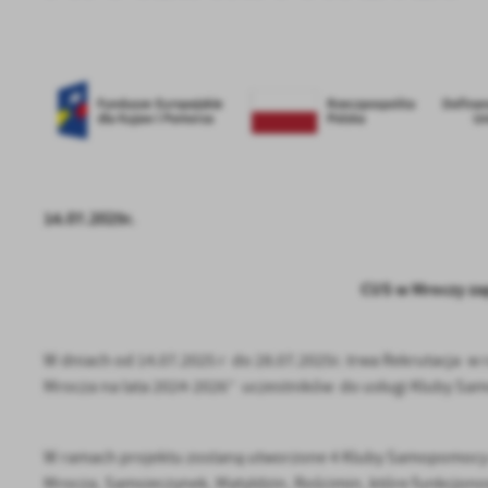
14.07.2025r.
CUS w Mroczy zap
W dniach od 14.07.2025 r do 28.07.2025r. trwa Rekrutacja
Mrocza na lata 2024-2026” uczestników do usługi Kluby Sam
W ramach projektu zostaną utworzone 4 Kluby Samopomocy 
Mrocza, Samsieczynek, Matyldzin, Rościmin, które funkcjono