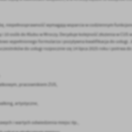
orobę, niepełnosprawność wymagają wsparcia w codziennym funkcjo
i 10 osób do Klubu w Mroczy. Decyduje kolejność złożenia w CUS w
owo wypełnionego formularza i pozytywna kwalifikacja do usługi. Je
czestników do usługi rozpocznie się 14 lipca 2025 roku i potrwa do 
,
datkowym, pracownikiem ZUS,
lking, artystyczne,
wych i wartych odwiedzenia miejsc itp.,