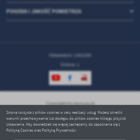
POGODA I JAKOŚĆ POWIETRZA
Odwiedzin: 1302209
Online: 1
Copyright by mrocza.pl
Strona korzysta z plików cookies w celu realizacji usług. Możesz określić
Powered by
2ClickPortal® - Portale nowej generacji
warunki przechowywania lub dostępu do plików cookies klikając przycisk
Ustawienia. Aby dowiedzieć się więcej zachęcamy do zapoznania się z
Polityką Cookies oraz Polityką Prywatności.