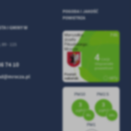
POGODA I JAKOŚĆ
POWIETRZA
TA I GMINY W
, 89 - 115
86 74 10
zad@mrocza.pl