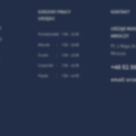
GODZINY PRACY
KONTAKT
URZĘDU
j
URZĄD MIAS
Poniedziałek
7:00 - 15:00
MROCZY
j
Wtorek
7:00 - 16:00
Pl. 1 Maja 20
Mrocza
Środa
7:00 - 15:00
+48 52 3
Czwartek
7:00 - 15:00
Piątek
7:00 - 14:00
email: ur