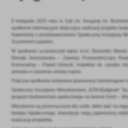
9 listopada 2023 roku w Sali im. Sesyjnej im. Burmis
spotkanie informacyjne dotyczące realizacji projektu b
Nakielskiej z przedstawicielami Społecznej Inicjatywy 
Szymonem Łepskim.
W spotkaniu uczestniczyli także m.in.: Burmistrz Mias
Renata Jesionowska – Zawieja, Przewodniczący Rady 
Komunalnej – Paweł Górecki, Inspektor ds. zasobu m
wniosku o zawarcie umowy najmu.
Podczas spotkania omówiono planowany harmonogram in
Społeczna Inicjatywa Mieszkaniowa „KZN-Bydgoski” Sp. 
program budownictwa społecznego na terenie Gmin – W
Mieszkania są przeznaczone dla osób, które stać na regu
kredytu hipotecznego. Inwestycje mają zapewniony stabi
realizację projektów.