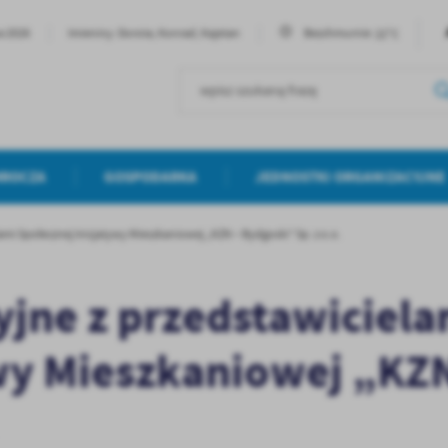
22°C
ia 2026
Imieniny: Dorota, Konrad, Kajetan
Bezchmurnie
MROCZA
GOSPODARKA
JEDNOSTKI ORGANIZACYJNE
mi Społecznej Inicjatywy Mieszkaniowej „KZN – Bydgoski” Sp. z o.o.
jne z przedstawiciela
wy Mieszkaniowej „KZ