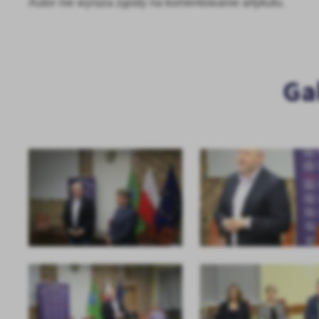
Autor nie wyraża zgody na komentowanie artykułu.
Ga
U
Sz
ws
N
Ni
um
Pl
Wi
Tw