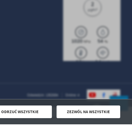
Odwiedzin: 1302684
Online: 4
ODRZUĆ WSZYSTKIE
ZEZWÓL NA WSZYSTKIE
Powered by
2ClickPortal® - Portale nowej generacji
erząt zaginionych i znalezionych na terenie Gminy Mrocza
DO GÓRY