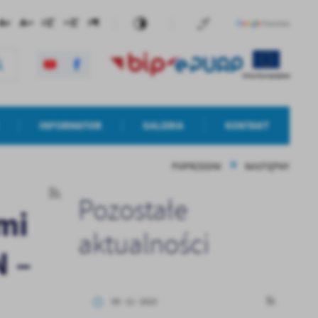
INFORMATOR
GALERIA
KONTAKT
POPRZEDNI
NASTĘPNY
Pozostałe
mi
aktualności
N –
09 - 11 - 2023