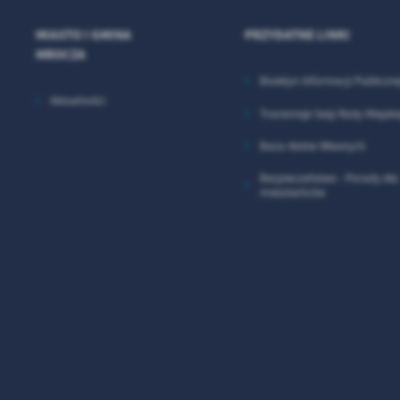
MIASTO I GMINA
PRZYDATNE LINKI
MROCZA
Biuletyn Informacji Publiczne
Aktualności
Transmisje Sesji Rady Miejskie
Baza Aktów Własnych
Bezpieczeństwo - Porady dla
mieszkańców