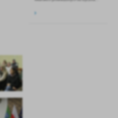
a
kom