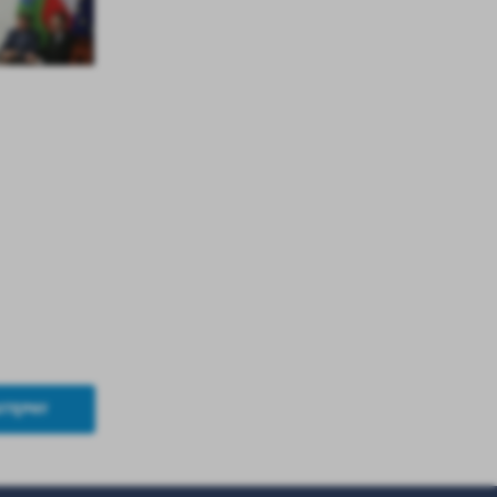
z
ci
.
a
STĘPNY
w