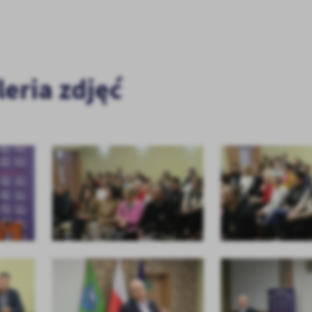
leria zdjęć
stawienia
anujemy Twoją prywatność. Możesz zmienić ustawienia cookies lub zaakceptować je
zystkie. W dowolnym momencie możesz dokonać zmiany swoich ustawień.
iezbędne
ezbędne pliki cookies służą do prawidłowego funkcjonowania strony internetowej i
ożliwiają Ci komfortowe korzystanie z oferowanych przez nas usług.
iki cookies odpowiadają na podejmowane przez Ciebie działania w celu m.in. dostosowani
ęcej
oich ustawień preferencji prywatności, logowania czy wypełniania formularzy. Dzięki pli