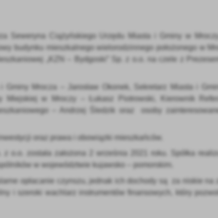
trza Seweryna Ciążyńskiego Urzędu Miasta i Gminy w Mroczy
udowy budynku mieszkalnego wielorodzinnego położonego w Mro
Mieszkaniowej „KZN – Bydgoski” Sp. z o.o. na czele z Prezes
ta i Gminy Mrocza – Jarosław Okonek, Sekretarz Miasta i Gm
Miejskiej w Mroczy – Łukasz Piotrowski, Kierownik Refer
ieszkaniowego – Andrzej Śledzik oraz osoby zainteresowan
westycji oraz prawa i obowiązki mieszkańców.
z o.o. została założona 2 września 2021 roku. Spółka reali
spólników w województwie kujawsko – pomorskim.
larne opłacanie czynszu, jednak ich dochody są za niskie na 
lny i szeroki wachlarz instrumentów finansowych, który pozwo