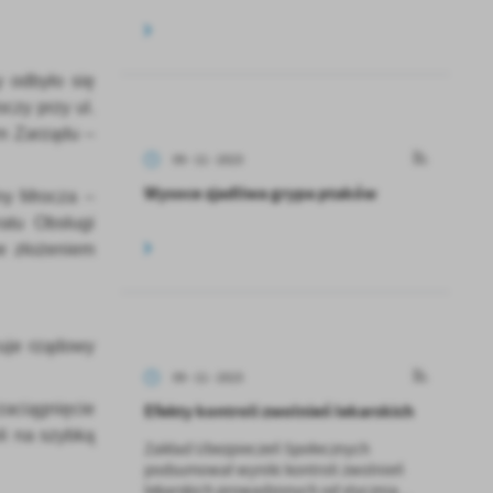
 odbyło się
czy przy ul.
em Zarządu –
09 - 11 - 2023
Wysoce zjadliwa grypa ptaków
iny Mrocza –
atu Obsługi
e złożeniem
zuje rządowy
09 - 11 - 2023
Efekty kontroli zwolnień lekarskich
zaciągnięcie
li na szybką
Zakład Ubezpieczeń Społecznych
podsumował wyniki kontroli zwolnień
lekarskich prowadzonych od stycznia...