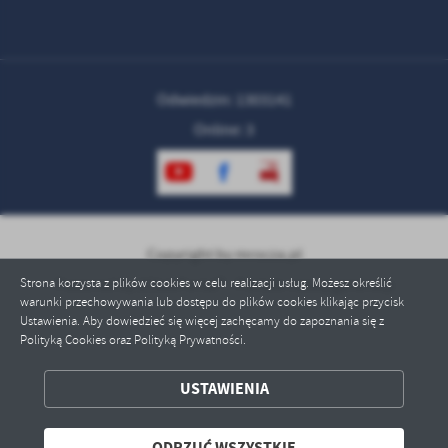
Odwiedzin: 1303141
Online: 3
Copyright by mrocza.pl
Strona korzysta z plików cookies w celu realizacji usług. Możesz określić
Powered by
2ClickPortal® - Portale nowej generacji
warunki przechowywania lub dostępu do plików cookies klikając przycisk
Ustawienia. Aby dowiedzieć się więcej zachęcamy do zapoznania się z
Polityką Cookies oraz Polityką Prywatności.
ZAPISZ WYBRANE
USTAWIENIA
ODRZUĆ WSZYSTKIE
ODRZUĆ WSZYSTKIE