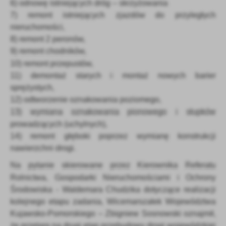
6) odnowę istniejących dróg – skrzyżowania
7) remont istniejących zjazdów do przyległych
nieruchomości,
8) remont 2 peronów,
9) remont chodników,
10) remont przepustów,
11) demontaż starych i montaż nowych barier
sprężystych,
12) odtworzenie oznakowania poziomego,
13) wymiana oznakowania pionowego i słupków
prowadzących (uchylnych),
14) remont głęboki poprzez wymianę konstrukcji
nawierzchni drogi.
Na pytanie skierowane przez Kierownika Referatu
Rolnictwa, Gospodarki Nieruchomościami i Ochrony
Środowiska - Waldemara Chudzika dotyczące realizacji
kolejnego etapu zadania, Wicemarszałek Województwa
Kujawsko-Pomorskiego – Zbigniew Sosnowski oznajmił,
że przetarg na drugi etap przebudowy drogi wojewódzkiej