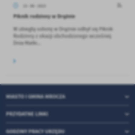
13 - 06 - 2023
Piknik rodzinny w Drążnie
W ubiegłą sobotę w Drążnie odbył się Piknik
Rodzinny z okazji obchodzonego wcześniej
Dnia Matki...
MIASTO I GMINA MROCZA
PRZYDATNE LINKI
GODZINY PRACY URZĘDU