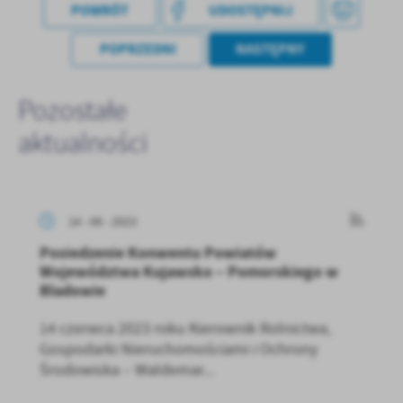
POWRÓT
UDOSTĘPNIJ
POPRZEDNI
NASTĘPNY
Pozostałe
aktualności
14 - 06 - 2023
Posiedzenie Konwentu Powiatów
Województwa Kujawsko – Pomorskiego w
Bladowie
14 czerwca 2023 roku Kierownik Rolnictwa,
Gospodarki Nieruchomościami i Ochrony
Środowiska – Waldemar...