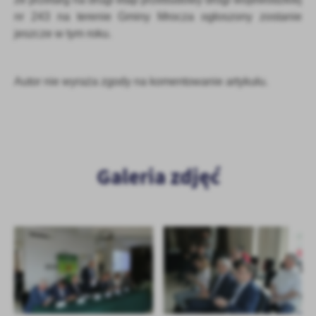
nr 243 na terenie Gminy Mrocza ogłoszony zostanie
jeszcze w tym roku.
Autor nie wyraża zgody na komentowanie artykułu.
Galeria zdjęć