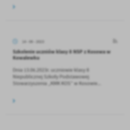
14 - 06 - 2023
Szkolenie uczniów klasy 8 NSP z Kosowa w
Kowalewku
Dnia 13.06.2023r. uczniowie klasy 8
Niepublicznej Szkoły Podstawowej
Stowarzyszenia „KMK KOS” w Kosowie...