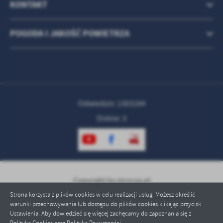
KONTAKT
POGODA I JAKOŚĆ POWIETRZA
Odwiedzin: 1303184
Online: 3
Copyright by mrocza.pl
Strona korzysta z plików cookies w celu realizacji usług. Możesz określić
Powered by
2ClickPortal® - Portale nowej generacji
warunki przechowywania lub dostępu do plików cookies klikając przycisk
Ustawienia. Aby dowiedzieć się więcej zachęcamy do zapoznania się z
Polityką Cookies oraz Polityką Prywatności.