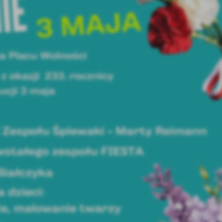
stawienia
anujemy Twoją prywatność. Możesz zmienić ustawienia cookies lub zaakceptować je
zystkie. W dowolnym momencie możesz dokonać zmiany swoich ustawień.
iezbędne
ezbędne pliki cookies służą do prawidłowego funkcjonowania strony internetowej i
ożliwiają Ci komfortowe korzystanie z oferowanych przez nas usług.
iki cookies odpowiadają na podejmowane przez Ciebie działania w celu m.in. dostosowani
ęcej
oich ustawień preferencji prywatności, logowania czy wypełniania formularzy. Dzięki pli
okies strona, z której korzystasz, może działać bez zakłóceń.
unkcjonalne i personalizacyjne
go typu pliki cookies umożliwiają stronie internetowej zapamiętanie wprowadzonych prze
ebie ustawień oraz personalizację określonych funkcjonalności czy prezentowanych treści.
ięki tym plikom cookies możemy zapewnić Ci większy komfort korzystania z funkcjonalnoś
ęcej
ZAPISZ WYBRANE
szej strony poprzez dopasowanie jej do Twoich indywidualnych preferencji. Wyrażenie
ody na funkcjonalne i personalizacyjne pliki cookies gwarantuje dostępność większej ilości
nkcji na stronie.
ODRZUĆ WSZYSTKIE
nalityczne
alityczne pliki cookies pomagają nam rozwijać się i dostosowywać do Twoich potrzeb.