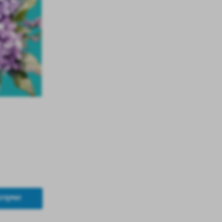
.
a
w
STĘPNY