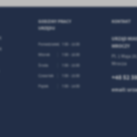
GODZINY PRACY
KONTAKT
URZĘDU
j
URZĄD MIAS
Poniedziałek
7:00 - 15:00
MROCZY
j
Wtorek
7:00 - 16:00
Pl. 1 Maja 20
Mrocza
Środa
7:00 - 15:00
+48 52 3
Czwartek
7:00 - 15:00
Piątek
7:00 - 14:00
email: ur