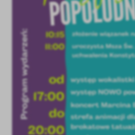
U
Sz
ws
N
Ni
um
Pl
Wi
Tw
co
F
Te
Ci
Dz
Wi
na
zg
fu
A
An