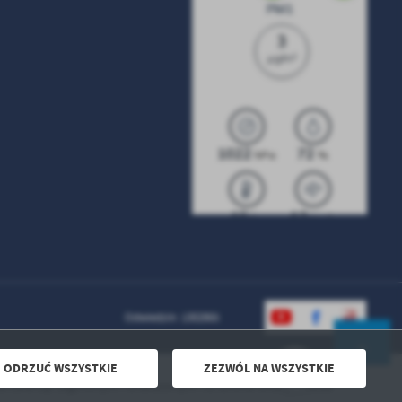
Odwiedzin: 1302865
ODRZUĆ WSZYSTKIE
ZEZWÓL NA WSZYSTKIE
Powered by
2ClickPortal® - Portale nowej generacji
ząt zaginionych i znalezionych na terenie Gminy Mrocza
DO GÓRY