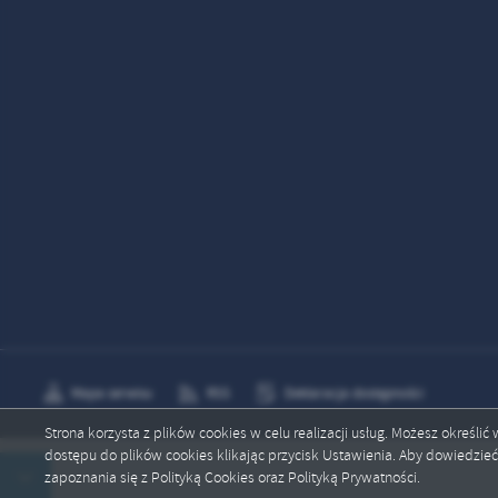
Mapa serwisu
RSS
Deklaracja dostępności
Strona korzysta z plików cookies w celu realizacji usług. Możesz określi
dostępu do plików cookies klikając przycisk Ustawienia. Aby dowiedzie
Copyright by mrocza.pl
zapoznania się z Polityką Cookies oraz Polityką Prywatności.