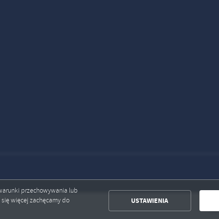
ć warunki przechowywania lub
USTAWIENIA
ć się więcej zachęcamy do
Baza zwier