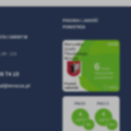
POGODA I JAKOŚĆ
POWIETRZA
TA I GMINY W
, 89 - 115
86 74 10
zad@mrocza.pl