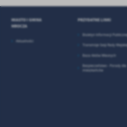
MIASTO I GMINA
PRZYDATNE LINKI
MROCZA
Biuletyn Informacji Publiczne
Aktualności
Transmisje Sesji Rady Miejskie
Baza Aktów Własnych
Bezpieczeństwo - Porady dla
mieszkańców