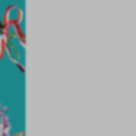
a
kom
z
ci