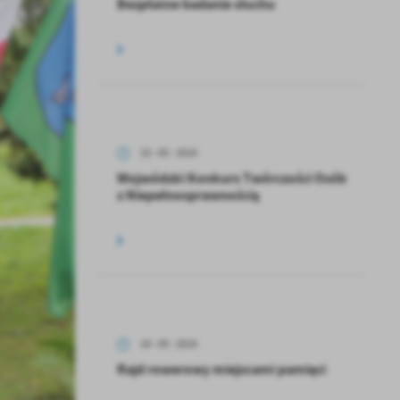
Bezpłatne badanie słuchu
15 - 05 - 2024
Wojwódzki Konkurs Twórczości Osób
z Niepełnosprawnością
18 - 05 - 2024
Rajd rowerowy miejscami pamięci