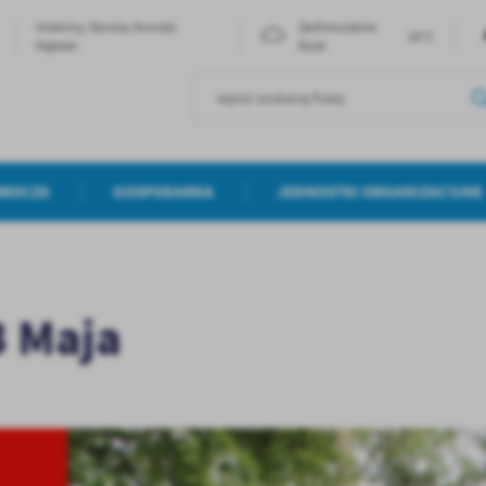
Imieniny: Dorota, Konrad,
Zachmurzenie
16°C
Kajetan
Duże
MROCZA
GOSPODARKA
JEDNOSTKI ORGANIZACYJNE
3 Maja