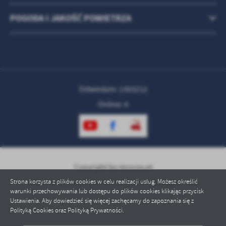
POGODA I JAKOŚĆ POWIETRZA
Odwiedzin: 1303212
Online: 4
Copyright by mrocza.pl
Strona korzysta z plików cookies w celu realizacji usług. Możesz określić
Powered by
2ClickPortal® - Portale nowej generacji
warunki przechowywania lub dostępu do plików cookies klikając przycisk
Ustawienia. Aby dowiedzieć się więcej zachęcamy do zapoznania się z
Polityką Cookies oraz Polityką Prywatności.