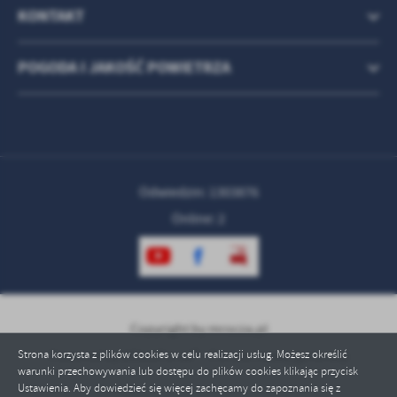
KONTAKT
POGODA I JAKOŚĆ POWIETRZA
Odwiedzin: 1303876
Online: 2
Copyright by mrocza.pl
Strona korzysta z plików cookies w celu realizacji usług. Możesz określić
Powered by
2ClickPortal® - Portale nowej generacji
warunki przechowywania lub dostępu do plików cookies klikając przycisk
Ustawienia. Aby dowiedzieć się więcej zachęcamy do zapoznania się z