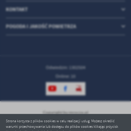
KONTAKT
POGODA I JAKOŚĆ POWIETRZA
Odwiedzin: 1302504
Online: 10
Copyright by mrocza.pl
Strona korzysta z plików cookies w celu realizacji usług. Możesz określić
Powered by
2ClickPortal® - Portale nowej generacji
warunki przechowywania lub dostępu do plików cookies klikając przycisk