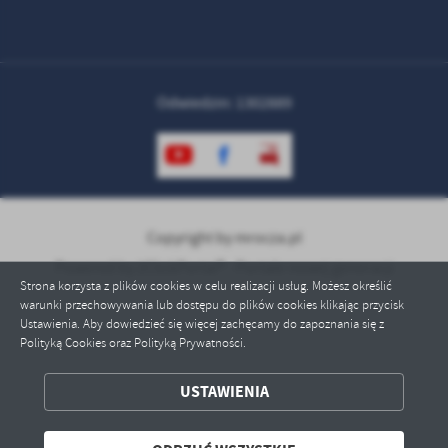
Odwiedzin: 1302889
Copyright by mrocza.pl
Powered by
2ClickPortal® - Portale nowej generacji
Strona korzysta z plików cookies w celu realizacji usług. Możesz określić
warunki przechowywania lub dostępu do plików cookies klikając przycisk
Ustawienia. Aby dowiedzieć się więcej zachęcamy do zapoznania się z
Polityką Cookies oraz Polityką Prywatności.
ZAPISZ WYBRANE
USTAWIENIA
ODRZUĆ WSZYSTKIE