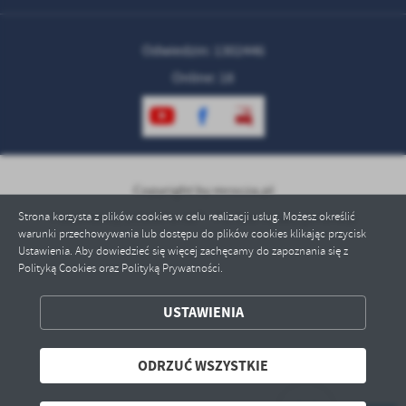
Odwiedzin: 1302446
Online: 18
Copyright by mrocza.pl
Strona korzysta z plików cookies w celu realizacji usług. Możesz określić
Powered by
2ClickPortal® - Portale nowej generacji
warunki przechowywania lub dostępu do plików cookies klikając przycisk
Ustawienia. Aby dowiedzieć się więcej zachęcamy do zapoznania się z
Polityką Cookies oraz Polityką Prywatności.
ZAPISZ WYBRANE
USTAWIENIA
ODRZUĆ WSZYSTKIE
ODRZUĆ WSZYSTKIE
ZEZWÓL NA WSZYSTKIE